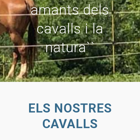
amants dels
cavalls i la
natura``
ELS NOSTRES
CAVALLS