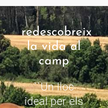
redescobreix
la vida al
camp
``Un lloc
ideal per els