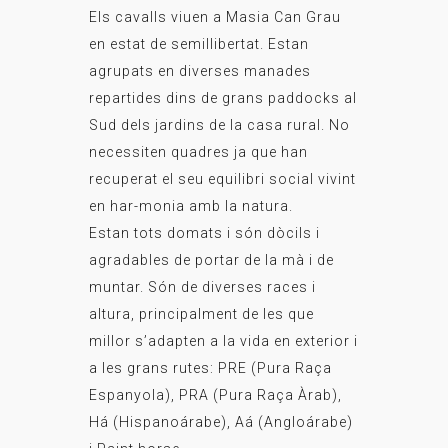
Els cavalls viuen a Masia Can Grau
en estat de semillibertat. Estan
agrupats en diverses manades
repartides dins de grans paddocks al
Sud dels jardins de la casa rural. No
necessiten quadres ja que han
recuperat el seu equilibri social vivint
en har-monia amb la natura.
Estan tots domats i són dòcils i
agradables de portar de la mà i de
muntar. Són de diverses races i
altura, principalment de les que
millor s’adapten a la vida en exterior i
a les grans rutes: PRE (Pura Raça
Espanyola), PRA (Pura Raça Àrab),
Há (Hispanoárabe), Aá (Angloárabe)