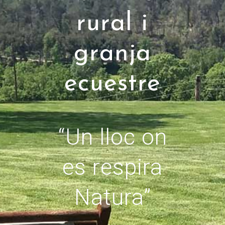
rural i
granja
ecuestre
“Un lloc on
es respira
Natura”