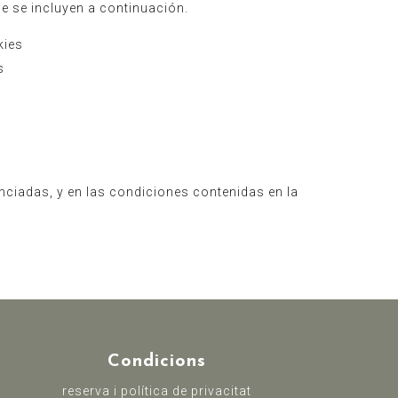
e se incluyen a continuación.
kies
s
nciadas, y en las condiciones contenidas en la
Condicions
reserva i política de privacitat