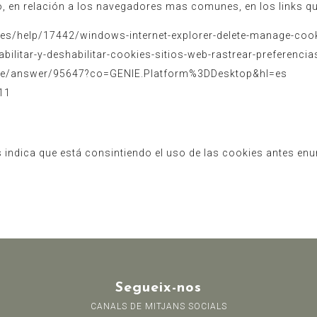
 en relación a los navegadores mas comunes, en los links qu
-es/help/17442/windows-internet-explorer-delete-manage-coo
bilitar-y-deshabilitar-cookies-sitios-web-rastrear-preferencia
ome/answer/95647?co=GENIE.Platform%3DDesktop&hl=es
11
 indica que está consintiendo el uso de las cookies antes enu
Segueix-nos
CANALS DE MITJANS SOCIALS