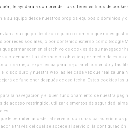
ión, le ayudará a comprender los diferentes tipos de cookie
an a su equipo desde nuestros propios equipos o dominios y d
envían a su equipo desde un equipo o dominio que no es gesti
s por redes sociales, o por contenido externo como Google 
s que permanecen en el archivo de cookies de su navegador h
e su ordenador. La información obtenida por medio de estas co
ionar una mejor experiencia para mejorar el contenido y facilit
el disco duro y nuestra web las lee cada vez que realiza una
ejará de funcionar después de esa fecha. Estas cookies las ut
 para la navegación y el buen funcionamiento de nuestra página
s de acceso restringido, utilizar elementos de seguridad, alm
ales.
que le permiten acceder al servicio con unas características pr
ador a través del cual se accede al servicio, la configuración 