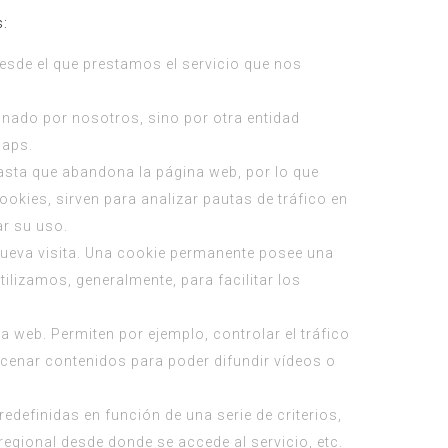
s:
esde el que prestamos el servicio que nos
onado por nosotros, sino por otra entidad
Maps.
asta que abandona la página web, por lo que
okies, sirven para analizar pautas de tráfico en
ar su uso.
 nueva visita. Una cookie permanente posee una
ilizamos, generalmente, para facilitar los
 web. Permiten por ejemplo, controlar el tráfico
acenar contenidos para poder difundir vídeos o
edefinidas en función de una serie de criterios,
regional desde donde se accede al servicio, etc.