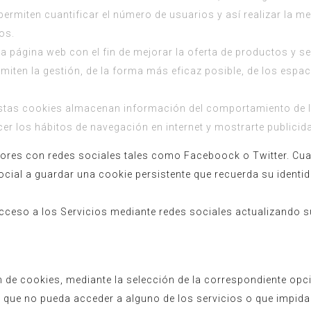
ermiten cuantificar el número de usuarios y así realizar la med
os.
ra página web con el fin de mejorar la oferta de productos y s
miten la gestión, de la forma más eficaz posible, de los espaci
Estas cookies almacenan información del comportamiento de l
r los hábitos de navegación en internet y mostrarte publicida
ores con redes sociales tales como Faceboock o Twitter. Cua
social a guardar una cookie persistente que recuerda su identi
acceso a los Servicios mediante redes sociales actualizando su
ón de cookies, mediante la selección de la correspondiente opc
e que no pueda acceder a alguno de los servicios o que impida